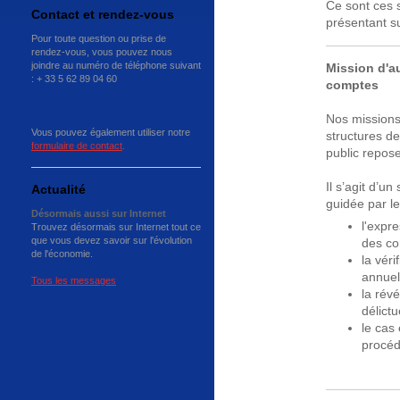
Ce sont ces 
Contact et rendez-vous
présentant s
Pour toute question ou prise de
rendez-vous, vous pouvez nous
joindre au numéro de téléphone suivant
Mission d'au
: + 33 5 62 89 04 60
comptes
Nos missions
Vous pouvez également utiliser notre
structures de
formulaire de contact
.
public repose
Il s’agit d’u
Actualité
guidée par le
Désormais aussi sur Internet
l'expre
Trouvez désormais sur Internet tout ce
que vous devez savoir sur l'évolution
des co
de l'économie.
la vér
annuel
Tous les messages
la rév
délict
le cas 
procéd