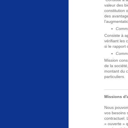
valeur des bi
constitution 
des avantages
l’augmentatio
Commis
Consiste à ap
vérifiant les
si le rapport
Commis
Mission consi
de la société
montant du ca
particuliers.
Missions d'
Nous pouvons
vos besoins s
contractuel. 
« ouverte » 