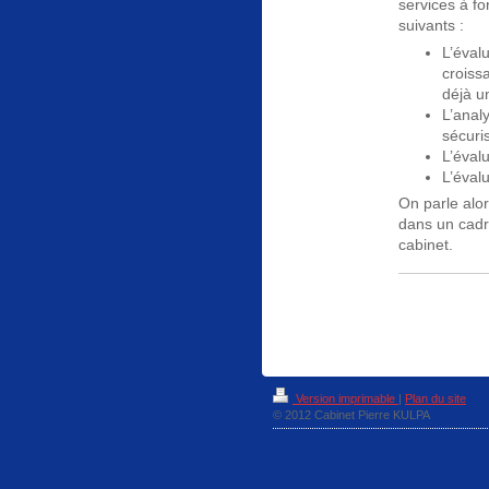
services à f
suivants :
L’éval
croiss
déjà u
L’anal
sécuris
L’évalu
L’évalu
On parle alor
dans un cadre
cabinet.
Version imprimable
|
Plan du site
© 2012 Cabinet Pierre KULPA