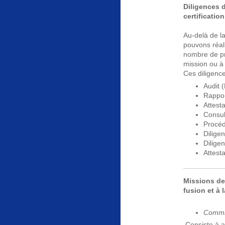
Diligences d
certification
Au-delà de la
pouvons réal
nombre de pr
mission ou à 
Ces diligence
Audit 
Rappor
Attest
Consul
Procé
Diligen
Dilige
Attesta
Missions de
fusion et à 
Commis
Consiste à a